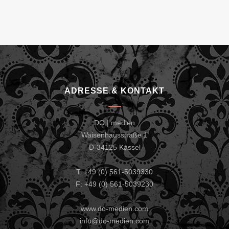
ADRESSE & KONTAKT
DO | medien
Waisenhausstraße 1
D-34125 Kassel
T: +49 (0) 561-5039330
F: +49 (0) 561-5039230
www.do-medien.com
info@do-medien.com